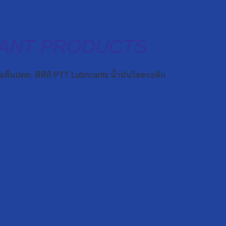
CANT PRODUCTS
ื่นปตท. พีทีที PTT Lubricants น้ำมันไฮดรอลิก