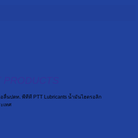
T PRODUCTS
่นปตท. พีทีที PTT Lubricants น้ำมันไฮดรอลิก
ระเทศ