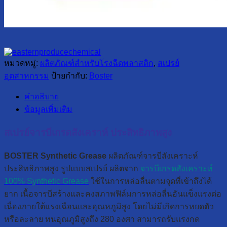
หมวดหมู่:
ผลิตภัณฑ์สำหรับโรงฉีดพลาสติก
,
สเปรย์
อุตสาหกรรม
ป้ายกำกับ:
Boster
คำอธิบาย
ข้อมูลเพิ่มเติม
สเปรย์จารบีเกรดสังเคราห์ ประสิทธิภาพสูง
BOSTER Synthetic Grease
ผลิตภัณฑ์จารบีสังเคราะห์
ประสิทธิภาพสูง รูปแบบสเปรย์ ผลิตจาก
จารบีเกรดสังเคราะห์
100% Synthetic Grease
ใช้ในการหล่อลื่นตามจุดที่เข้าถึงได้
ยาก เนื้อจารบีสร้างและคงสภาพฟิล์มการหล่อลื่นอันแข็งแรงต่อ
เนื่องภายใต้แรงเฉือนและอุณหภูมิสูง โดยไม่มีเกิดการหยดตัว
หรือละลาย ทนอุณภูมิสูงถึง 280 องศา สามารถรับแรงกด