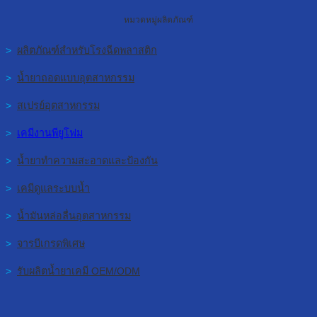
หมวดหมู่ผลิตภัณฑ์
>
ผลิตภัณฑ์สำหรับโรงฉีดพลาสติก
>
น้ำยาถอดแบบอุตสาหกรรม
>
สเปรย์อุตสาหกรรม
>
เคมีงานพียูโฟม
>
น้ำยาทำความสะอาดและป้องกัน
>
เคมีดูแลระบบน้ำ
>
น้ำมันหล่อลื่นอุตสาหกรรม
>
จารบีเกรดพิเศษ
>
รับผลิตน้ำยาเคมี OEM/ODM