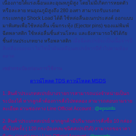
เนื่องภายใต้แรงเฉือนและอุณหภูมิสูง โดยไม่มีเกิดการหยดตัว
หรือละลาย ทนอุณภูมิสูงถึง 280 องศา สามารถรับแรงกด
กระแทกสูง Shock Load ได้ดี ใช้หล่อลื่นอเนกประสงค์ ออกแบบ
มาพิเศษเพื่อใช้หล่อลื่น เข็มกระทุ้ง (Ejector pins) ของแม่พิมพ์
ฉีดพลาสติก ใช้หล่อลื่นชิ้นส่วนโลหะ และยังสามารถใช้ได้กัย
ชิ้นส่วนประเภทยาง หรือพลาสติก
เมื่อฉีดสเปรย์จะเป็นเนื้อจารบี
สีเหลืองออกมา ไม่ใช่น้ำมันเหมือนสเปรย์จารบีทั่วไปตามท้อง
ตลาด
เขย่ากระป๋องก่อนการใช้งาน
ดาวน์โหลด TDS
ดาวน์โหลด MSDS
1. สินค้าประเภทสเปรย์บางรายการสามารถแบ่งจำหน่ายเป็นก
ระป๋องได้ หากลูกค้าต้องการสั่งไปทดลอง สามารถสอบถามราย
ละเอียด ผ่านช่องทาง Line Official Account :
@epsinfo
2. สินค้าประเภทสเปรย์ หากลูกค้ามีปริมาณการสั่งซื้อ 10 กล่อง
ขึ้นไป/ครั้ง ( 120 กระป๋องคละชนิดสเปรย์ได้) สามารถขอราคา