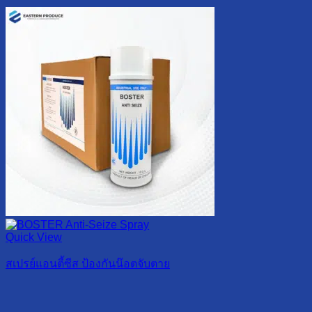
Quick View
สเปรย์แอนตี้ซีส ป้องกันน๊อตจับตาย