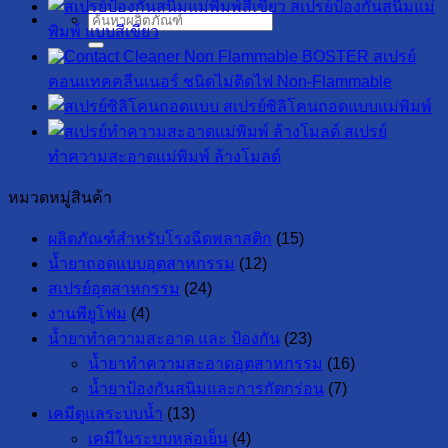
สเปรย์ป้องกันสนิมแม่
ค้นหา:
พิมพ์ แบบสีเขียว
สเปรย์
คอนแทคคลีนเนอร์ ชนิดไม่ติดไฟ Non-Flammable
สเปรย์ซิลิโคนถอดแบบแม่พิมพ์
สเปรย์
ทำความสะอาดแม่พิมพ์ ล้างโมลด์
หมวดหมู่สินค้า
ผลิตภัณฑ์สำหรับโรงฉีดพลาสติก
(15)
น้ำยาถอดแบบอุตสาหกรรม
(12)
สเปรย์อุตสาหกรรม
(24)
งานพียูโฟม
(4)
น้ำยาทำความสะอาด และ ป้องกัน
(23)
น้ำยาทำความสะอาดอุตสาหกรรม
(16)
น้ำยาป้องกันสนิมและการกัดกร่อน
(7)
เคมีดูแลระบบน้ำ
(13)
เคมีในระบบหล่อเย็น
(4)