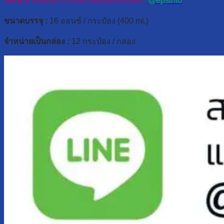
พิเศษ ผ่านช่องทาง Line Official Account :
@epsinfo
ขนาดบรรจุ :
16 ออนซ์ / กระป๋อง (400 ml.)
จำหน่ายเป็นกล่อง :
12 กระป๋อง / กล่อง