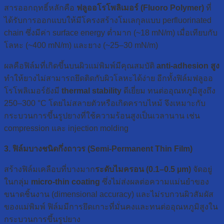
สารออกฤทธิ์หลักคือ
ฟลูออโรโพลิเมอร์ (Fluoro Polymer)
ที่
ได้รับการออกแบบให้มีโครงสร้างโมเลกุลแบบ perfluorinated
chain ซึ่งมีค่า surface energy ต่ำมาก (~18 mN/m) เมื่อเทียบกับ
โลหะ (~400 mN/m) และยาง (~25–30 mN/m)
ผลคือฟิล์มที่เกิดขึ้นบนผิวแม่พิมพ์มีคุณสมบัติ
anti-adhesion สูง
ทำให้ยางไม่สามารถยึดติดกับผิวโลหะได้ง่าย อีกทั้งฟิล์มฟลูออ
โรโพลิเมอร์ยังมี
thermal stability
ดีเยี่ยม ทนต่ออุณหภูมิสูงถึง
250–300 °C โดยไม่สลายตัวหรือเกิดคราบไหม้ จึงเหมาะกับ
กระบวนการขึ้นรูปยางที่ใช้ความร้อนสูงเป็นเวลานาน เช่น
compression และ injection molding
3. ฟิล์มบางชนิดกึ่งถาวร (Semi-Permanent Thin Film)
สร้างฟิล์มเคลือบที่บางมาก
ระดับไมครอน (0.1–0.5 µm)
จัดอยู่
ในกลุ่ม
micro-thin coating
ซึ่งไม่ส่งผลต่อความแม่นยำของ
ขนาดชิ้นงาน (dimensional accuracy) และไม่รบกวนผิวสัมผัส
ของแม่พิมพ์ ฟิล์มมีการยึดเกาะที่มั่นคงและทนต่ออุณหภูมิสูงใน
กระบวนการขึ้นรูปยาง