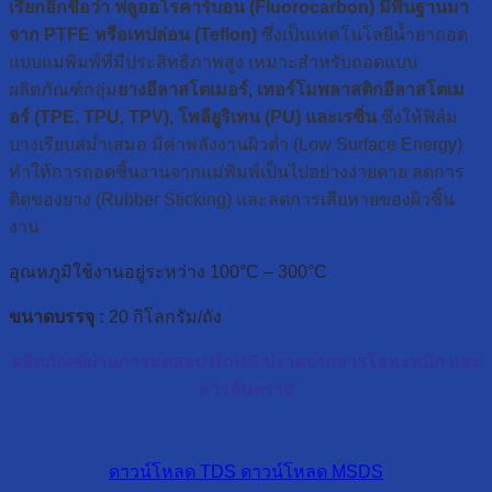
เรียกอีกชื่อว่า ฟลูออโรคาร์บอน (Fluorocarbon) มีพื้นฐานมา
จาก PTFE หรือเทปล่อน (Teflon)
ซึ่งเป็นเทคโนโลยีน้ำยาถอด
แบบแม่พิมพ์ที่มีประสิทธิภาพสูง เหมาะสำหรับถอดแบบ
ผลิตภัณฑ์กลุ่ม
ยางอีลาสโตเมอร์, เทอร์โมพลาสติกอีลาสโตเม
อร์ (TPE, TPU, TPV),
โพลียูริเทน (PU) และเรซิ่น
ซึ่งให้ฟิล์ม
บางเรียบสม่ำเสมอ มีค่าพลังงานผิวต่ำ (Low Surface Energy)
ทำให้การถอดชิ้นงานจากแม่พิมพ์เป็นไปอย่างง่ายดาย ลดการ
ติดของยาง (Rubber Sticking) และลดการเสียหายของผิวชิ้น
งาน
อุณหภูมิใช้งานอยู่ระหว่าง 100°C – 300°C
ขนาดบรรจุ :
20 กิโลกรัม/ถัง
ผลิตภัณฑ์ผ่านการทดสอบ RoHS ปราศจากสารโลหะหนัก และ
สารอันตราย
ดาวน์โหลด TDS
ดาวน์โหลด MSDS