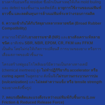
ยางคาร์บอนหรือ residue ซึ่งมักเป็นสาเหตุให้เกิด mold fouling
และ defect ของชิ้นงาน ผลลัพธ์คือ
อายุการใช้งานของแม่พิมพ์
ยาวขึ้น และลดต้นทุนการล้างแม่พิมพ์ระหว่างรอบการผลิต
6. ความเข้ากันได้กับวัสดุยางหลากหลายชนิด (Broad Rubber
Compatibility)
สามารถใช้ได้กับ
ยางธรรมชาติ (NR)
และ
ยางสังเคราะห์หลาย
ชนิด
อาทิเช่น
SBR, NBR, EPDM, CR, FKM และ FFKM
เป็นต้น โดยไม่ก่อให้เกิดการเปลี่ยนสี การบวมของยาง หรือการ
เสื่อมสภาพของผิวชิ้นงาน
โครงสร้างฟลูออโรโพลิเมอร์มีความเป็นกลางทางเคมี
(chemical inertness) สูง
ไม่ทำปฏิกิริยากับ accelerator หรือ
curing agent
ในสูตรยาง ดังนั้นจึง
ไม่รบกวนกระบวนการบ่ม
(vulcanization)
และ
ไม่ลดค่าความแข็ง หรือ tensile strength
ของยางหลังขึ้นรูป
7. ลดแรงยึดติดและแรงดึงระหว่างแม่พิมพ์กับชิ้นงาน (Low
Friction & Reduced Release Force)