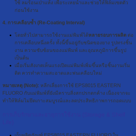
ใช้ ลมร้อนเป่าแห้ง เพื่อระเหยน้ำและช่วยให้ฟิล์มเซตตัว
ก่อนใช้งาน
4. การเคลือบซ้ำ (Re-Coating Interval)
โดยทั่วไปสามารถใช้งานแม่พิมพ์ได้
หลายรอบการผลิต
ต่อ
การเคลือบหนึ่งครั้ง ทั้งนี้ขึ้นอยู่กับชนิดของยาง รูปทรงชิ้น
งาน ความซับซ้อนของแม่พิมพ์ และอุณหภูมิการขึ้นรูป
เป็นต้น
เมื่อเริ่มสังเกตเห็นแรงเปิดแม่พิมพ์เพิ่มขึ้นหรือชิ้นงานเริ่ม
ติด ควรทำความสะอาดและพ่นเคลือบใหม่
หมายเหตุ (Note):
หลีกเลี่ยงการใช้ EPS8015 EASTERN
FLUORO กับแม่พิมพ์ที่ยังมีคราบสิ่งสกปรกตกค้าง เนื่องจากจะ
ทำให้ฟิล์มไม่ยึดเกาะสมบูรณ์และลดประสิทธิภาพการถอดแบบ
การเก็บรักษาและอายุการใช้งาน (Storage & Shelf
Life)
เก็บผลิตภัณฑ์ EPS8015 EASTERN FLUORO ใน