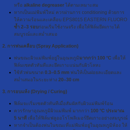
หรือ
alkaline degreaser
ได้ตามเหมาะสม
หากเป็นแม่พิมพ์ใหม่ ควรผ่านการ conditioning ด้วยการ
ให้ความร้อนและเคลือบ EPS8015 EASTERN FLUORO
ซ้ำ 2–3 รอบ
ก่อนเริ่มใช้งานจริง เพื่อให้ฟิล์มยึดเกาะได้
สมบูรณ์และสม่ำเสมอ
2. การพ่นเคลือบ (Spray Application)
พ่นขณะผิวแม่พิมพ์อยู่ในอุณหภูมิ
มากกว่า 100 °C
เพื่อให้
ฟิล์มเซตตัวทันทีและยึดเกาะแน่นกับผิวโลหะ
ใช้หัวพ่นขนาด
0.3–0.5 mm
พ่นให้เป็นฝอยละเอียดและ
สม่ำเสมอในระยะห่าง
20–30 cm
3. การอบแห้ง (Drying / Curing)
ฟิล์มจะเริ่มเซตตัวทันทีเมื่อสัมผัสกับผิวแม่พิมพ์ร้อน
ควรรักษาอุณหภูมิผิวแม่พิมพ์ มากกว่า
100 °C ประมาณ
5 นาที
เพื่อให้ฟิล์มฟลูออโรโพลิเมอร์ยึดเกาะอย่างสมบูรณ์
หากจำเป็นต้องพ่นในขณะที่แม่พิมพ์อยู่ในอุณหภูมิห้อง ให้