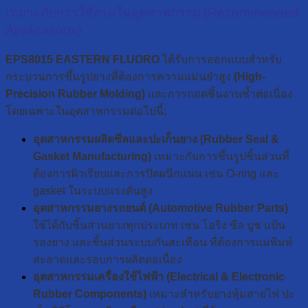
เหมาะกับการใช้งานในอุตสาหกรรม (Recommended
Applications)
EPS8015 EASTERN FLUORO
ได้รับการออกแบบสำหรับ
กระบวนการขึ้นรูปยางที่ต้องการความแม่นยำสูง
(High-
Precision Rubber Molding)
และการถอดชิ้นงานซ้ำต่อเนื่อง
โดยเฉพาะในอุตสาหกรรมต่อไปนี้;
อุตสาหกรรมผลิตซีลและปะเก็นย
าง
(Rubber
S
eal
&
Gasket
Manufacturing)
เหมาะกับการขึ้นรูปชิ้นส่วนที่
ต้องการผิวเรียบและการปิดผนึกแน่น เช่น O-ring และ
gasket ในระบบแรงดันสูง
อุตสาหกรรมยางรถยนต์
(Autom
otive
Rubber
Parts)
ใช้ได้กับชิ้นส่วนยางทุกประเภท เช่น โอริง ซีล บูช แป้น
รองยาง และชิ้นส่วนระบบกันสะเทือน ที่ต้องการแม่พิมพ์
สะอาดและรอบการผลิตต่อเนื่อง
อุตสาหกรรมเครื่องใช้
ไฟฟ้า
(Electrical
& Electronic
Rubber Components)
เหมาะสำหรับยางหุ้มสายไฟ ปะ