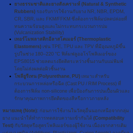
ยางธรรมชาติและยางสังเคราะห์ (Natural & Synthetic
Rubbers)
รองรับการใช้งานกับยาง NR, NBR, EPDM,
CR, SBR, และ FKM/FFKM ซึ่งต้องการฟิล์มปลดปล่อยที่
ทนความร้อนสูงและไม่กระทบกระบวนการบ่ม
(Vulcanization Stability)
เทอร์โมพลาสติกอีลาสโตเมอร์
(Thermoplastic
Elastomers)
เช่น TPE, TPU และ TPV ที่มีอุณหภูมิขึ้น
รูปในช่วง 180–220 °C ฟิล์มฟลูออโรโพลิเมอร์ของ
EPS8015 ช่วยลดแรงยึดติดระหว่างชิ้นงานกับแม่พิมพ์
โดยไม่ส่งผลต่อผิวชิ้นงาน
โพลียูรีเทน
(Polyure
thane,
PU)
เหมาะสำหรับ
กระบวนการหล่อหรือฉีด (Cast PU / RIM Process) ที่
ต้องการฟิล์ม non-silicone เพื่อป้องกันการปนเปื้อนผิวและ
รักษาคุณภาพการยึดติดของสีหรือกาวภายหลัง
หมายเหตุ (Note):
ก่อนการใช้งานในวัสดุอื่นนอกเหนือจากกลุ่ม
ยาง แนะนำให้ทำการทดสอบความเข้ากันได้
(Compatibility
Test)
กับวัสดุหรือสูตรโพลิเมอร์ของผู้ใช้งาน เนื่องจากสารเติม
แต่งบางชนิด (Additives, Plasticizers, Curing Agents) อาจมีผล