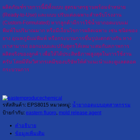
ผลิตภัณฑ์รายการนี้มีทั้งแบบ สูตรมาตรฐานพร้อมจำหน่าย
(Ready-to-Use) และแบบ ปรับแต่งเฉพาะสำหรับโรงงาน
(Custom-Formulated) หากลูกค้ามีการใช้น้ำยาถอดแบบแม่
พิมพ์ในปริมาณมาก หรือมีเงื่อนไขการผลิตเฉพาะ เช่น ชนิดของ
ยาง อุณหภูมิแม่พิมพ์ หรือกระบวนการขึ้นรูปแตกต่างกัน ทาง
เราสามารถ ออกแบบและปรับสูตรให้เหมาะสมกับสภาพการ
ผลิตจริงของลูกค้า เพื่อให้ได้ประสิทธิภาพสูงสุดในการใช้งาน
ครับ โดยมีทีมวิศวกรเคมีของบริษัทให้คำแนะนำและดูแลตลอด
กระบวนการ
รหัสสินค้า:
EPS8015
หมวดหมู่:
น้ำยาถอดแบบอุตสาหกรรม
ป้ายกำกับ:
eastern fluoro
,
mold release agent
คำอธิบาย
ข้อมูลเพิ่มเติม