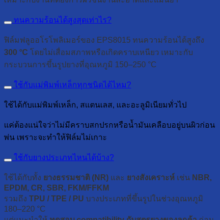
ทนความร้อนได้สูงสุดเท่าไร?
ฟิล์มฟลูออโรโพลิเมอร์ของ EPS8015 ทนความร้อนได้สูงถึง
300 °C
โดยไม่เสื่อมสภาพหรือเกิดคราบเหนียว เหมาะกับ
กระบวนการขึ้นรูปยางที่อุณหภูมิ 150–250 °C
ใช้กับแม่พิมพ์เหล็กทุกชนิดได้ไหม?
ใช้ได้กับแม่พิมพ์เหล็ก, สแตนเลส, และอะลูมิเนียมทั่วไป
แค่ต้องแน่ใจว่าไม่มีคราบสกปรกหรือน้ำมันเคลือบอยู่บนผิวก่อน
พ่น เพราะจะทำให้ฟิล์มไม่เกาะ
ใช้กับยางประเภทไหนได้บ้าง?
ใช้ได้กับทั้ง
ยางธรรมชาติ (NR)
และ
ยางสังเคราะห์
เช่น
NBR,
EPDM, CR, SBR, FKM/FFKM
รวมถึง
TPU / TPE / PU
บางประเภทที่ขึ้นรูปในช่วงอุณหภูมิ
180–220 °C
แต่แนะนำให้
ทดสอบ compatibility กับสูตรยางของลูกค้า
ก่อน