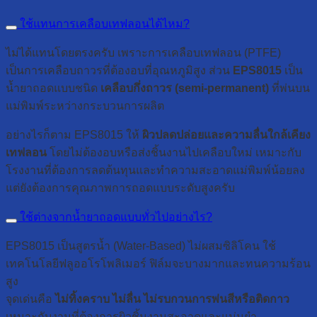
ใช้แทนการเคลือบเทฟลอนได้ไหม?
ไม่ได้แทนโดยตรงครับ เพราะการเคลือบเทฟลอน (PTFE)
เป็นการเคลือบถาวรที่ต้องอบที่อุณหภูมิสูง ส่วน
EPS8015
เป็น
น้ำยาถอดแบบชนิด
เคลือบกึ่งถาวร (semi-permanent)
ที่พ่นบน
แม่พิมพ์ระหว่างกระบวนการผลิต
อย่างไรก็ตาม EPS8015 ให้
ผิวปลดปล่อยและความลื่นใกล้เคียง
เทฟลอน
โดยไม่ต้องอบหรือส่งชิ้นงานไปเคลือบใหม่ เหมาะกับ
โรงงานที่ต้องการลดต้นทุนและทำความสะอาดแม่พิมพ์น้อยลง
แต่ยังต้องการคุณภาพการถอดแบบระดับสูงครับ
ใช้ต่างจากน้ำยาถอดแบบทั่วไปอย่างไร?
EPS8015 เป็นสูตรน้ำ (Water-Based) ไม่ผสมซิลิโคน ใช้
เทคโนโลยีฟลูออโรโพลิเมอร์ ฟิล์มจะบางมากและทนความร้อน
สูง
จุดเด่นคือ
ไม่ทิ้งคราบ ไม่ลื่น ไม่รบกวนการพ่นสีหรือติดกาว
เหมาะกับงานที่ต้องการผิวชิ้นงานสะอาดและแม่นยำ