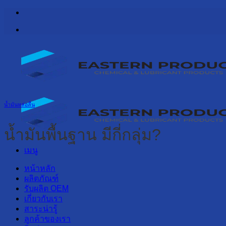
ข้าม
ไป
ยัง
เนื้อหา
น้ำมันหล่อลื่น
น้ำมันพื้นฐาน มีกี่กลุ่ม?
เมนู
หน้าหลัก
ผลิตภัณฑ์
รับผลิต OEM
เกี่ยวกับเรา
สาระน่ารู้
ลูกค้าของเรา