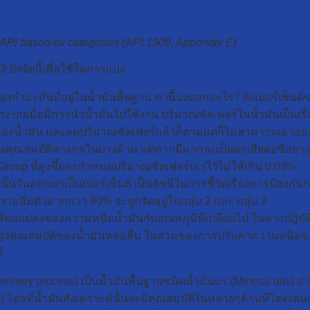
API based oil categories (API 1509, Appendix E)
ปัจจัยนี้เพื่อใช้ในการแบ่ง
ำมะถันที่อยู่ในน้ำมันพื้นฐาน ค่านี้บ่งบอกอะไร? ยิ่งเปอร์เซ็นต์ขอ
ระบบเมื่อมีการนำน้ำมันไปใช้งาน ปริมาณซัลเฟอร์ในน้ำมันเป็นเรื่อ
์ของน้ำมัน และลดปริมาณซัลเฟอร์แล้วก็ตามแต่ก็ไม่สามารถเอาออกไ
ื่องคุณสมบัติทางกลในบางด้าน แต่หากมีมากจะเป็นผลเสียต่อซีล
Group ที่สูงขึ้นจะกำหนดปริมาณซัลเฟอร์เอาไว้ไม่ให้เกิน 0.03%
นั้นวันออกมาเป็นเปอร์เซ็นต์ เป็นดัชนีในการชี้วัดเรื่องการป้อง
อิ่มตัวมากกว่า 90% จะถูกจัดอยู่ในกลุ่ม 2 และ กลุ่ม 3
เปลี่ยนแปลงของความหนืดน้ำมันกับอุณหภูมิที่เปลี่ยนไป ในทางปฎิ
บปรุงคุณสมบัติของน้ำมันหล่อลื่น ในส่วนของการปรับค่าความหนืดข
์
finery process) เป็นน้ำมันพื้นฐานชนิดน้ำมันแร่ (Mineral oils) ส่ว
ls) โดยที่น้ำมันสังเคราะห์นั้นจะมีคุณสมบัติในหลายๆด้านที่โดดเด่น