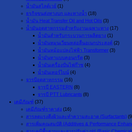
น้ำมันสไลด์เวย์
(1)
ธุรกิจขนส่งทางบก และทางน้ำ
(18)
น้ำมัน Heat Transfer Oil and Hot Oils
(3)
น้ำมันอุตสาหกรรมสำหรับงานเฉพาะทาง
(17)
น้ำมันสำหรับกระบวนการผลิตยาง
(1)
น้ำมันหมุนเวียนหล่อลื่นอเนกประสงค์
(2)
น้ำมันหม้อแปลงไฟฟ้า Transformer
(3)
น้ำมันทาแบบคอนกรีต
(3)
น้ำมันเครื่องปั่นไฟก๊าซ
(4)
น้ำมันเทอร์ไบน์
(4)
จารบีอุตสาหกรรม
(16)
จารบี EASTERN
(8)
จารบี PTT Lubricants
(8)
เคมีภัณฑ์
(37)
เคมีภัณฑ์ราคาส่ง
(16)
สารลดแรงตึงผิวและทำความสะอาด (Surfactants)
(9
สารเพิ่มคุณสมบัติ (Additives & Performance Enhan
สารเคมีพื้นฐานและสารปรับค่า pH (Basic Chemicals