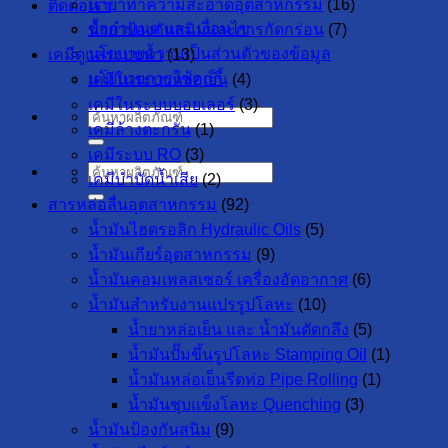
น้ำยาทำความสะอาดอุตสาหกรรม
(16)
ติดต่อเรา
ข้อกำหนด และ เงื่อนไข
น้ำยาป้องกันสนิมและการกัดกร่อน
(7)
นโยบายความเป็นส่วนตัวของข้อมูล
เคมีดูแลระบบน้ำ
(13)
นโยบายการใช้คุกกี้
เคมีในระบบหล่อเย็น
(4)
เคมีในระบบบอยเลอร์
(3)
ค้นหา:
เคมีล้างตะกรัน
(1)
เคมีระบบ RO
(3)
ค้นหา:
เคมีบำบัดน้ำเสีย
(2)
สารหล่อลื่นอุตสาหกรรม
(92)
น้ำมันไฮดรอลิก Hydraulic Oils
(5)
น้ำมันเกียร์อุตสาหกรรม
(9)
น้ำมันคอมเพลสเซอร์ เครื่องอัดอากาศ
(6)
น้ำมันสำหรับงานแปรรูปโลหะ
(10)
น้ำยาหล่อเย็น และ น้ำมันตัดกลึง
(5)
น้ำมันปั๊มขึ้นรูปโลหะ Stamping Oil
(1)
น้ำมันหล่อเย็นรีดท่อ Pipe Rolling
(1)
น้ำมันชุบแข็งโลหะ Quenching
(3)
น้ำมันป้องกันสนิม
(9)