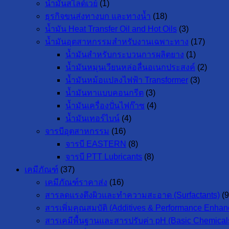
น้ำมันสไลด์เวย์
(1)
ธุรกิจขนส่งทางบก และทางน้ำ
(18)
น้ำมัน Heat Transfer Oil and Hot Oils
(3)
น้ำมันอุตสาหกรรมสำหรับงานเฉพาะทาง
(17)
น้ำมันสำหรับกระบวนการผลิตยาง
(1)
น้ำมันหมุนเวียนหล่อลื่นอเนกประสงค์
(2)
น้ำมันหม้อแปลงไฟฟ้า Transformer
(3)
น้ำมันทาแบบคอนกรีต
(3)
น้ำมันเครื่องปั่นไฟก๊าซ
(4)
น้ำมันเทอร์ไบน์
(4)
จารบีอุตสาหกรรม
(16)
จารบี EASTERN
(8)
จารบี PTT Lubricants
(8)
เคมีภัณฑ์
(37)
เคมีภัณฑ์ราคาส่ง
(16)
สารลดแรงตึงผิวและทำความสะอาด (Surfactants)
(9
สารเพิ่มคุณสมบัติ (Additives & Performance Enhan
สารเคมีพื้นฐานและสารปรับค่า pH (Basic Chemicals