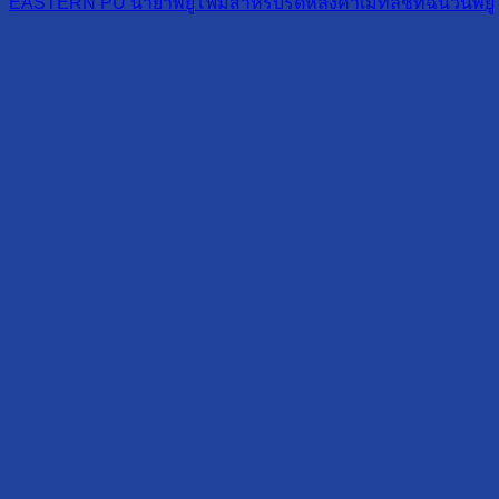
EASTERN PU น้ำยาพียูโฟมสำหรับรีดหลังคาเมทัลชีทฉนวนพียู