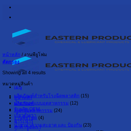
ข้าม
ไป
ยัง
เนื้อหา
หน้าหลัก
/
งานพียูโฟม
คัดกรอง
Showing all 4 results
หมวดหมู่สินค้า
เมนู
ผลิตภัณฑ์สำหรับโรงฉีดพลาสติก
(15)
หน้าหลัก
น้ำยาถอดแบบอุตสาหกรรม
(12)
ผลิตภัณฑ์
รับผลิต OEM
สเปรย์อุตสาหกรรม
(24)
เกี่ยวกับเรา
งานพียูโฟม
(4)
สาระน่ารู้
น้ำยาทำความสะอาด และ ป้องกัน
(23)
ลูกค้าของเรา