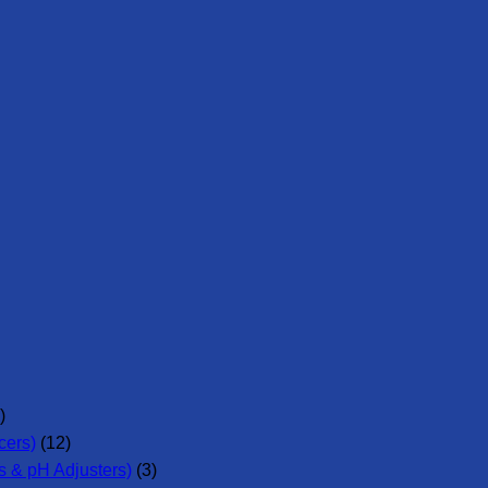
)
cers)
(12)
 & pH Adjusters)
(3)