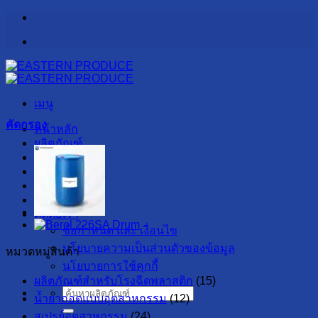
ข้าม
ไป
ยัง
เนื้อหา
เมนู
คัดกรอง
หน้าหลัก
ผลิตภัณฑ์
รับผลิต OEM
เกี่ยวกับเรา
สาระน่ารู้
ลูกค้าของเรา
ติดต่อเรา
ข้อกำหนด และ เงื่อนไข
นโยบายความเป็นส่วนตัวของข้อมูล
หมวดหมู่สินค้า
นโยบายการใช้คุกกี้
ผลิตภัณฑ์สำหรับโรงฉีดพลาสติก
(15)
ค้นหา:
น้ำยาถอดแบบอุตสาหกรรม
(12)
สเปรย์อุตสาหกรรม
(24)