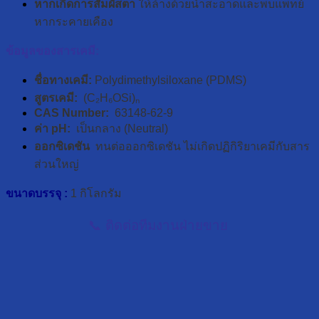
หากเกิดการสัมผัสตา
ให้ล้างด้วยน้ำสะอาดและพบแพทย์
หากระคายเคือง
ข้อมูลของสารเคมี:
ชื่อทางเคมี:
Polydimethylsiloxane (PDMS)
สูตรเคมี:
(C₂H₆OSi)ₙ
CAS Number:
63148-62-9
ค่า pH:
เป็นกลาง (Neutral)
ออกซิเดชัน
ทนต่อออกซิเดชัน ไม่เกิดปฏิกิริยาเคมีกับสาร
ส่วนใหญ่
ขนาดบรรจุ :
1 กิโลกรัม
📞 ติดต่อทีมงานฝ่ายขาย