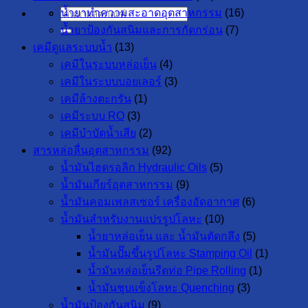
น้ำยาทำความสะอาดอุตสาหกรรม
(16)
ค้นหา:
น้ำยาป้องกันสนิมและการกัดกร่อน
(7)
เคมีดูแลระบบน้ำ
(13)
เคมีในระบบหล่อเย็น
(4)
เคมีในระบบบอยเลอร์
(3)
เคมีล้างตะกรัน
(1)
เคมีระบบ RO
(3)
เคมีบำบัดน้ำเสีย
(2)
สารหล่อลื่นอุตสาหกรรม
(92)
น้ำมันไฮดรอลิก Hydraulic Oils
(5)
น้ำมันเกียร์อุตสาหกรรม
(9)
น้ำมันคอมเพลสเซอร์ เครื่องอัดอากาศ
(6)
น้ำมันสำหรับงานแปรรูปโลหะ
(10)
น้ำยาหล่อเย็น และ น้ำมันตัดกลึง
(5)
น้ำมันปั๊มขึ้นรูปโลหะ Stamping Oil
(1)
น้ำมันหล่อเย็นรีดท่อ Pipe Rolling
(1)
น้ำมันชุบแข็งโลหะ Quenching
(3)
น้ำมันป้องกันสนิม
(9)