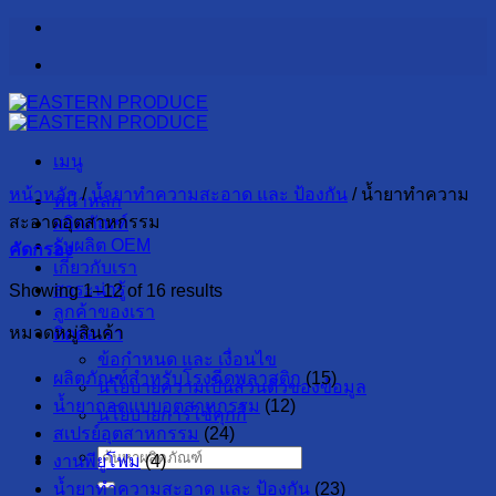
ข้าม
ไป
ยัง
เนื้อหา
เมนู
หน้าหลัก
/
น้ำยาทำความสะอาด และ ป้องกัน
/
น้ำยาทำความ
หน้าหลัก
สะอาดอุตสาหกรรม
ผลิตภัณฑ์
รับผลิต OEM
คัดกรอง
เกี่ยวกับเรา
สาระน่ารู้
Showing 1–12 of 16 results
ลูกค้าของเรา
หมวดหมู่สินค้า
ติดต่อเรา
ข้อกำหนด และ เงื่อนไข
ผลิตภัณฑ์สำหรับโรงฉีดพลาสติก
(15)
นโยบายความเป็นส่วนตัวของข้อมูล
น้ำยาถอดแบบอุตสาหกรรม
(12)
นโยบายการใช้คุกกี้
สเปรย์อุตสาหกรรม
(24)
ค้นหา:
งานพียูโฟม
(4)
น้ำยาทำความสะอาด และ ป้องกัน
(23)