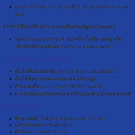
ผสมกับน้ำในอัตราส่วน
1:5
ถึง 1:10
แล้วฉีดพ่นลงบนแม่
พิมพ์
สำหรับใช้ในเครื่องสำอางและผลิตภัณฑ์ดูแลส่วนบุคคล
ใช้ผสมในสูตรผลิตภัณฑ์ เช่น
ครีม โลชั่น แชมพู หรือ
ผลิตภัณฑ์บำรุงเส้นผม
ในสัดส่วน
1-5%
ตามสูตร
การเก็บรักษาและความปลอดภัย
เก็บในที่แห้งและเย็น
อุณหภูมิที่เหมาะสม
10-30°C
เก็บให้พ้นจากแสงแดดและความร้อนสูง
ห้ามแช่แข็ง
เพราะอาจทำให้เกิดการแยกชั้น
หากสัมผัสตาหรือผิวหนัง ควรล้างออกด้วยน้ำสะอาดทันที
ข้อมูลของสารเคมี:
ชื่อทางเคมี
: Polydimethylsiloxane (PDMS)
CAS Number
: 63148-62-9
ลักษณะ
: ของเหลวขาวขุ่น