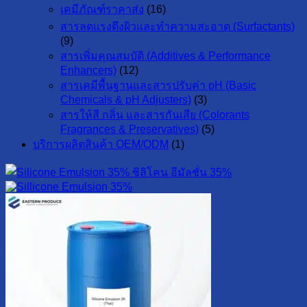
เคมีภัณฑ์ราคาส่ง
(16)
สารลดแรงตึงผิวและทำความสะอาด (Surfactants)
(9)
สารเพิ่มคุณสมบัติ (Additives & Performance
Enhancers)
(12)
สารเคมีพื้นฐานและสารปรับค่า pH (Basic
Chemicals & pH Adjusters)
(3)
สารให้สี กลิ่น และสารกันเสีย (Colorants
Fragrances & Preservatives)
(5)
บริการผลิตสินค้า OEM/ODM
(1)