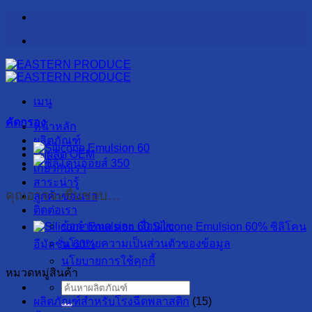
ข้าม
ไป
ยัง
เนื้อหา
เมนู
คัดกรอง
หน้าหลัก
ผลิตภัณฑ์
รับผลิต OEM
เกี่ยวกับเรา
สาระน่ารู้
คุณอาจจะชื่นชอบ…
ลูกค้าของเรา
ติดต่อเรา
ข้อกำหนด และ เงื่อนไข
Silicone Emulsion 60% ซิลิโคน
นโยบายความเป็นส่วนตัวของข้อมูล
อีมัลชั่น 60%
นโยบายการใช้คุกกี้
หมวดหมู่สินค้า
ค้นหา:
ผลิตภัณฑ์สำหรับโรงฉีดพลาสติก
(15)