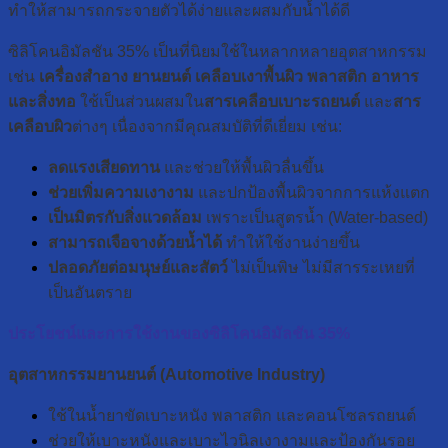
ทำให้สามารถกระจายตัวได้ง่ายและผสมกับน้ำได้ดี
ซิลิโคนอิมัลชัน 35% เป็นที่นิยมใช้ในหลากหลายอุตสาหกรรม
เช่น
เครื่องสำอาง ยานยนต์ เคลือบเงาพื้นผิว พลาสติก อาหาร
และสิ่งทอ
ใช้เป็นส่วนผสมใน
สารเคลือบเบาะรถยนต์
และ
สาร
เคลือบผิว
ต่างๆ เนื่องจากมีคุณสมบัติที่ดีเยี่ยม เช่น:
ลดแรงเสียดทาน
และช่วยให้พื้นผิวลื่นขึ้น
ช่วยเพิ่มความเงางาม
และปกป้องพื้นผิวจากการแห้งแตก
เป็นมิตรกับสิ่งแวดล้อม
เพราะเป็นสูตรน้ำ (Water-based)
สามารถเจือจางด้วยน้ำได้
ทำให้ใช้งานง่ายขึ้น
ปลอดภัยต่อมนุษย์และสัตว์
ไม่เป็นพิษ ไม่มีสารระเหยที่
เป็นอันตราย
ประโยชน์และการใช้งานของซิลิโคนอิมัลชัน 35%
อุตสาหกรรมยานยนต์ (Automotive Industry)
ใช้ในน้ำยาขัดเบาะหนัง พลาสติก และคอนโซลรถยนต์
ช่วยให้เบาะหนังและเบาะไวนิลเงางามและป้องกันรอย