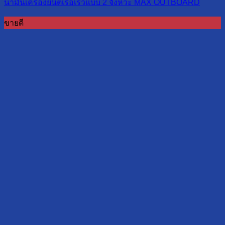
น้ำมันเครื่องยนต์เรือเร็วแบบ 2 จังหวะ MAX OUTBOARD
ขายดี