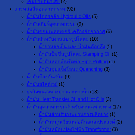
เคมีบำบัดน้ำเสีย
(2)
สารหล่อลื่นอุตสาหกรรม
(92)
น้ำมันไฮดรอลิก Hydraulic Oils
(5)
น้ำมันเกียร์อุตสาหกรรม
(9)
น้ำมันคอมเพลสเซอร์ เครื่องอัดอากาศ
(6)
น้ำมันสำหรับงานแปรรูปโลหะ
(10)
น้ำยาหล่อเย็น และ น้ำมันตัดกลึง
(5)
น้ำมันปั๊มขึ้นรูปโลหะ Stamping Oil
(1)
น้ำมันหล่อเย็นรีดท่อ Pipe Rolling
(1)
น้ำมันชุบแข็งโลหะ Quenching
(3)
น้ำมันป้องกันสนิม
(9)
น้ำมันสไลด์เวย์
(1)
ธุรกิจขนส่งทางบก และทางน้ำ
(18)
น้ำมัน Heat Transfer Oil and Hot Oils
(3)
น้ำมันอุตสาหกรรมสำหรับงานเฉพาะทาง
(17)
น้ำมันสำหรับกระบวนการผลิตยาง
(1)
น้ำมันหมุนเวียนหล่อลื่นอเนกประสงค์
(2)
น้ำมันหม้อแปลงไฟฟ้า Transformer
(3)