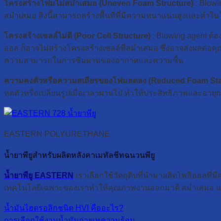
โครงสร้างโฟมไม่สม่ำเสมอ (Uneven Foam Structure)
: Blowi
สม่ำเสมอ สิ่งนี้สามารถสร้างพื้นที่ที่มีความหนาแน่นสูงแล
โครงสร้างเซลล์ไม่ดี (Poor Cell Structure)
: Blowing agent ต้อ
ออล ก็อาจไม่สร้างโครงสร้างเซลล์ที่สม่ำเสมอ ซึ่งอาจส่งผลต
ความสามารถในการซึมผ่านของอากาศและความชื้น
ความคงตัวหรือความสเถียรของโฟมลดลง (Reduced Foam Stab
หดตัวหรือเปลี่ยนรูปเมื่อเวลาผ่านไป ทำให้ประสิทธิภาพและอายุกา
EASTERN POLYURETHANE
น้ำยาพียูสำหรับผลิตหลังคาเมทัลชีทฉนวนพียู
น้ำยาพียู EASTERN
เราเลือกใช้วัตถุดิบที่นำมาผลิตโพลิออลที่
เทคโนโลยีเฉพาะของเราทำให้คุณภาพงานออกมาดี สม่ำเสมอ และ
น้ำมันไฮดรอลิกชนิด HVI คืออะไร?
การเลือกใช้งานน้ำมันถ่ายเทความร้อน