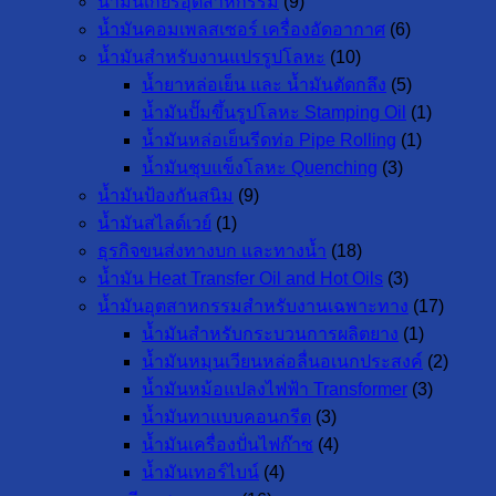
น้ำมันเกียร์อุตสาหกรรม
(9)
น้ำมันคอมเพลสเซอร์ เครื่องอัดอากาศ
(6)
น้ำมันสำหรับงานแปรรูปโลหะ
(10)
น้ำยาหล่อเย็น และ น้ำมันตัดกลึง
(5)
น้ำมันปั๊มขึ้นรูปโลหะ Stamping Oil
(1)
น้ำมันหล่อเย็นรีดท่อ Pipe Rolling
(1)
น้ำมันชุบแข็งโลหะ Quenching
(3)
น้ำมันป้องกันสนิม
(9)
น้ำมันสไลด์เวย์
(1)
ธุรกิจขนส่งทางบก และทางน้ำ
(18)
น้ำมัน Heat Transfer Oil and Hot Oils
(3)
น้ำมันอุตสาหกรรมสำหรับงานเฉพาะทาง
(17)
น้ำมันสำหรับกระบวนการผลิตยาง
(1)
น้ำมันหมุนเวียนหล่อลื่นอเนกประสงค์
(2)
น้ำมันหม้อแปลงไฟฟ้า Transformer
(3)
น้ำมันทาแบบคอนกรีต
(3)
น้ำมันเครื่องปั่นไฟก๊าซ
(4)
น้ำมันเทอร์ไบน์
(4)