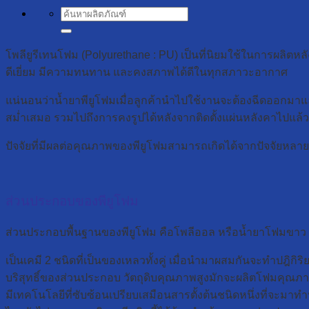
ค้นหา:
โพลียูรีเทนโฟม (Polyurethane : PU) เป็นที่นิยมใช้ในการผลิตห
ดีเยี่ยม มีความทนทาน และคงสภาพได้ดีในทุกสภาวะอากาศ
แน่นอนว่าน้ำยาพียูโฟมเมื่อลูกค้านำไปใช้งานจะต้องฉีดออกมาแ
สม่ำเสมอ รวมไปถึงการคงรูปได้หลังจากติดตั้งแผ่นหลังคาไปแล้ว
ปัจจัยที่มีผลต่อคุณภาพของพียูโฟมสามารถเกิดได้จากปัจจัยหลา
ส่วนประกอบของพียูโฟม
ส่วนประกอบพื้นฐานของพียูโฟม คือโพลีออล หรือน้ำยาโฟมขาว (
เป็นเคมี 2 ชนิดที่เป็นของเหลวทั้งคู่ เมื่อนำมาผสมกันจะทำปฎิกิร
บริสุทธิ์ของส่วนประกอบ วัตถุดิบคุณภาพสูงมักจะผลิตโฟมคุณภาพ
มีเทคโนโลยีที่ซับซ้อนเปรียบเสมือนสารตั้งต้นชนิดหนึ่งที่จะมาท