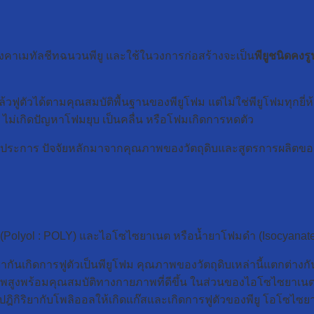
ลังคาเมทัลชีทฉนวนพียู และใช้ในวงการก่อสร้างจะเป็น
พียูชนิดคงร
ล้วฟูตัวได้ตามคุณสมบัติพื้นฐานของพียูโฟม แต่ไม่ใช่พียูโฟมทุ
 ไม่เกิดปัญหาโฟมยุบ เป็นคลื่น หรือโฟมเกิดการหดตัว
ยประการ ปัจจัยหลักมาจากคุณภาพของวัตถุดิบและสูตรการผลิตของแ
Polyol : POLY) และไอโซไซยาเนต หรือน้ำยาโฟมดำ (Isocyanate 
ิยากันเกิดการฟูตัวเป็นพียูโฟม คุณภาพของวัตถุดิบเหล่านี้แตกต่างก
สูงพร้อมคุณสมบัติทางกายภาพที่ดีขึ้น ในส่วนของไอโซไซยาเนตนั้
ำปฎิกิริยากับโพลิออลให้เกิดแก๊สและเกิดการฟูตัวของพียู โอโซไซยา