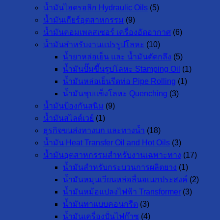
น้ำมันไฮดรอลิก Hydraulic Oils
(5)
น้ำมันเกียร์อุตสาหกรรม
(9)
น้ำมันคอมเพลสเซอร์ เครื่องอัดอากาศ
(6)
น้ำมันสำหรับงานแปรรูปโลหะ
(10)
น้ำยาหล่อเย็น และ น้ำมันตัดกลึง
(5)
น้ำมันปั๊มขึ้นรูปโลหะ Stamping Oil
(1)
น้ำมันหล่อเย็นรีดท่อ Pipe Rolling
(1)
น้ำมันชุบแข็งโลหะ Quenching
(3)
น้ำมันป้องกันสนิม
(9)
น้ำมันสไลด์เวย์
(1)
ธุรกิจขนส่งทางบก และทางน้ำ
(18)
น้ำมัน Heat Transfer Oil and Hot Oils
(3)
น้ำมันอุตสาหกรรมสำหรับงานเฉพาะทาง
(17)
น้ำมันสำหรับกระบวนการผลิตยาง
(1)
น้ำมันหมุนเวียนหล่อลื่นอเนกประสงค์
(2)
น้ำมันหม้อแปลงไฟฟ้า Transformer
(3)
น้ำมันทาแบบคอนกรีต
(3)
น้ำมันเครื่องปั่นไฟก๊าซ
(4)