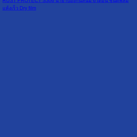
RUST PROTECT S306 น้ำยาป้องกันสนิม 6 เดือน ชนิดฟิลม์
แห้งเร็ว Dry film