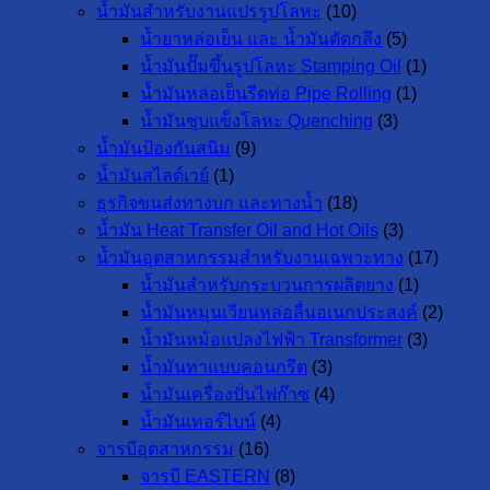
น้ำมันสำหรับงานแปรรูปโลหะ
(10)
น้ำยาหล่อเย็น และ น้ำมันตัดกลึง
(5)
น้ำมันปั๊มขึ้นรูปโลหะ Stamping Oil
(1)
น้ำมันหล่อเย็นรีดท่อ Pipe Rolling
(1)
น้ำมันชุบแข็งโลหะ Quenching
(3)
น้ำมันป้องกันสนิม
(9)
น้ำมันสไลด์เวย์
(1)
ธุรกิจขนส่งทางบก และทางน้ำ
(18)
น้ำมัน Heat Transfer Oil and Hot Oils
(3)
น้ำมันอุตสาหกรรมสำหรับงานเฉพาะทาง
(17)
น้ำมันสำหรับกระบวนการผลิตยาง
(1)
น้ำมันหมุนเวียนหล่อลื่นอเนกประสงค์
(2)
น้ำมันหม้อแปลงไฟฟ้า Transformer
(3)
น้ำมันทาแบบคอนกรีต
(3)
น้ำมันเครื่องปั่นไฟก๊าซ
(4)
น้ำมันเทอร์ไบน์
(4)
จารบีอุตสาหกรรม
(16)
จารบี EASTERN
(8)