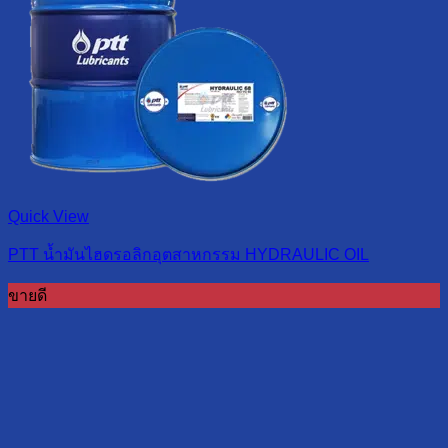
Quick View
PTT น้ำมันไฮดรอลิกอุตสาหกรรม HYDRAULIC OIL
ขายดี