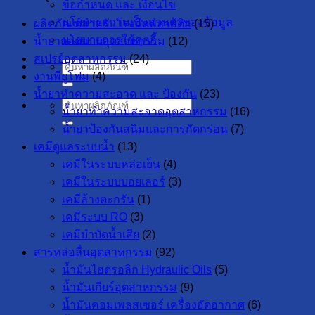
ข้อกำหนด และ เงื่อนไข
นโยบายความเป็นส่วนตัวของข้อมูล
ผลิตภัณฑ์สำหรับโรงฉีดพลาสติก
(15)
นโยบายการใช้คุกกี้
น้ำยาถอดแบบอุตสาหกรรม
(12)
สเปรย์อุตสาหกรรม
(24)
ค้นหา:
งานพียูโฟม
(4)
น้ำยาทำความสะอาด และ ป้องกัน
(23)
ค้นหา:
น้ำยาทำความสะอาดอุตสาหกรรม
(16)
น้ำยาป้องกันสนิมและการกัดกร่อน
(7)
เคมีดูแลระบบน้ำ
(13)
เคมีในระบบหล่อเย็น
(4)
เคมีในระบบบอยเลอร์
(3)
เคมีล้างตะกรัน
(1)
เคมีระบบ RO
(3)
เคมีบำบัดน้ำเสีย
(2)
สารหล่อลื่นอุตสาหกรรม
(92)
น้ำมันไฮดรอลิก Hydraulic Oils
(5)
น้ำมันเกียร์อุตสาหกรรม
(9)
น้ำมันคอมเพลสเซอร์ เครื่องอัดอากาศ
(6)