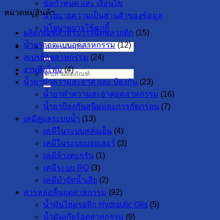
ข้อกำหนด และ เงื่อนไข
หมวดหมู่สินค้า
นโยบายความเป็นส่วนตัวของข้อมูล
นโยบายการใช้คุกกี้
ผลิตภัณฑ์สำหรับโรงฉีดพลาสติก
(15)
น้ำยาถอดแบบอุตสาหกรรม
(12)
ค้นหา:
สเปรย์อุตสาหกรรม
(24)
งานพียูโฟม
(4)
ค้นหา:
น้ำยาทำความสะอาด และ ป้องกัน
(23)
น้ำยาทำความสะอาดอุตสาหกรรม
(16)
น้ำยาป้องกันสนิมและการกัดกร่อน
(7)
เคมีดูแลระบบน้ำ
(13)
เคมีในระบบหล่อเย็น
(4)
เคมีในระบบบอยเลอร์
(3)
เคมีล้างตะกรัน
(1)
เคมีระบบ RO
(3)
เคมีบำบัดน้ำเสีย
(2)
สารหล่อลื่นอุตสาหกรรม
(92)
น้ำมันไฮดรอลิก Hydraulic Oils
(5)
น้ำมันเกียร์อุตสาหกรรม
(9)