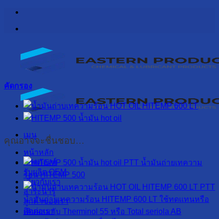
ข้าม
ไป
ยัง
เนื้อหา
คัดกรอง
เมนู
คุณอาจจะชื่นชอบ…
หน้าหลัก
ผลิตภัณฑ์
PTT น้ำมันถ่ายเทความ
รับผลิต OEM
ร้อน HITEMP 500
เกี่ยวกับเรา
PTT
สาระน่ารู้
น้ำมันถ่ายเทความร้อน HITEMP 600 LT ใช้ทดแทนหรือ
ลูกค้าของเรา
ติดต่อเรา
เติมผสมกับ Therminol 55 หรือ Total seriola AB