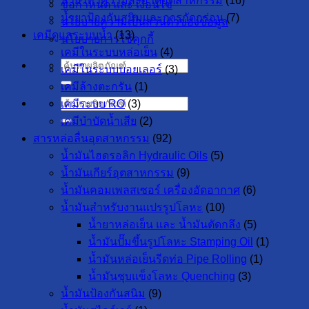
น้ำยาทำความสะอาดอุตสาหกรรม
(16)
ข้อกำหนด และ เงื่อนไข
น้ำยาป้องกันสนิมและการกัดกร่อน
(7)
นโยบายความเป็นส่วนตัวของข้อมูล
เคมีดูแลระบบน้ำ
(13)
นโยบายการใช้คุกกี้
เคมีในระบบหล่อเย็น
(4)
ค้นหา:
เคมีในระบบบอยเลอร์
(3)
เคมีล้างตะกรัน
(1)
เคมีระบบ RO
(3)
ค้นหา:
เคมีบำบัดน้ำเสีย
(2)
สารหล่อลื่นอุตสาหกรรม
(92)
น้ำมันไฮดรอลิก Hydraulic Oils
(5)
น้ำมันเกียร์อุตสาหกรรม
(9)
น้ำมันคอมเพลสเซอร์ เครื่องอัดอากาศ
(6)
น้ำมันสำหรับงานแปรรูปโลหะ
(10)
น้ำยาหล่อเย็น และ น้ำมันตัดกลึง
(5)
น้ำมันปั๊มขึ้นรูปโลหะ Stamping Oil
(1)
น้ำมันหล่อเย็นรีดท่อ Pipe Rolling
(1)
น้ำมันชุบแข็งโลหะ Quenching
(3)
น้ำมันป้องกันสนิม
(9)