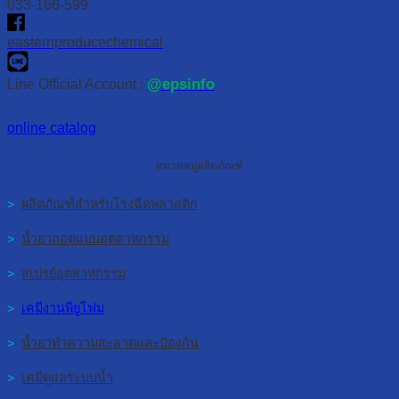
033-166-599
easternproducechemical
@epsinfo
Line Official Account :
online catalog
หมวดหมู่ผลิตภัณฑ์
>
ผลิตภัณฑ์สำหรับโรงฉีดพลาสติก
>
น้ำยาถอดแบบอุตสาหกรรม
>
สเปรย์อุตสาหกรรม
>
เคมีงานพียูโฟม
>
น้ำยาทำความสะอาดและป้องกัน
>
เคมีดูแลระบบน้ำ