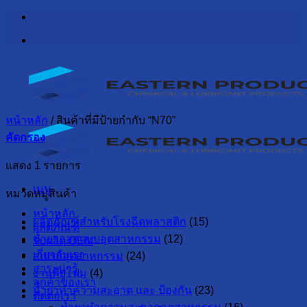
ข้าม
ไป
ยัง
เนื้อหา
หน้าหลัก
/
สินค้าที่มีป้ายกำกับ “N70”
คัดกรอง
แสดง 1 รายการ
เมนู
หมวดหมู่สินค้า
หน้าหลัก
ผลิตภัณฑ์สำหรับโรงฉีดพลาสติก
(15)
ผลิตภัณฑ์
น้ำยาถอดแบบอุตสาหกรรม
(12)
รับผลิต OEM
เกี่ยวกับเรา
สเปรย์อุตสาหกรรม
(24)
สาระน่ารู้
งานพียูโฟม
(4)
ลูกค้าของเรา
น้ำยาทำความสะอาด และ ป้องกัน
(23)
ติดต่อเรา