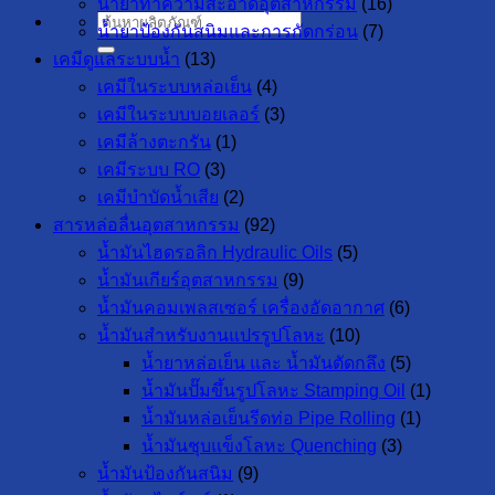
น้ำยาทำความสะอาดอุตสาหกรรม
(16)
ค้นหา:
น้ำยาป้องกันสนิมและการกัดกร่อน
(7)
เคมีดูแลระบบน้ำ
(13)
เคมีในระบบหล่อเย็น
(4)
เคมีในระบบบอยเลอร์
(3)
เคมีล้างตะกรัน
(1)
เคมีระบบ RO
(3)
เคมีบำบัดน้ำเสีย
(2)
สารหล่อลื่นอุตสาหกรรม
(92)
น้ำมันไฮดรอลิก Hydraulic Oils
(5)
น้ำมันเกียร์อุตสาหกรรม
(9)
น้ำมันคอมเพลสเซอร์ เครื่องอัดอากาศ
(6)
น้ำมันสำหรับงานแปรรูปโลหะ
(10)
น้ำยาหล่อเย็น และ น้ำมันตัดกลึง
(5)
น้ำมันปั๊มขึ้นรูปโลหะ Stamping Oil
(1)
น้ำมันหล่อเย็นรีดท่อ Pipe Rolling
(1)
น้ำมันชุบแข็งโลหะ Quenching
(3)
น้ำมันป้องกันสนิม
(9)