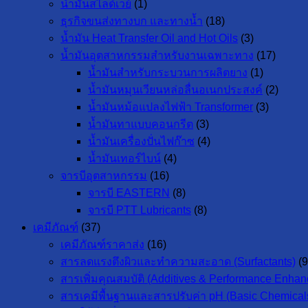
น้ำมันสไลด์เวย์
(1)
ธุรกิจขนส่งทางบก และทางน้ำ
(18)
น้ำมัน Heat Transfer Oil and Hot Oils
(3)
น้ำมันอุตสาหกรรมสำหรับงานเฉพาะทาง
(17)
น้ำมันสำหรับกระบวนการผลิตยาง
(1)
น้ำมันหมุนเวียนหล่อลื่นอเนกประสงค์
(2)
น้ำมันหม้อแปลงไฟฟ้า Transformer
(3)
น้ำมันทาแบบคอนกรีต
(3)
น้ำมันเครื่องปั่นไฟก๊าซ
(4)
น้ำมันเทอร์ไบน์
(4)
จารบีอุตสาหกรรม
(16)
จารบี EASTERN
(8)
จารบี PTT Lubricants
(8)
เคมีภัณฑ์
(37)
เคมีภัณฑ์ราคาส่ง
(16)
สารลดแรงตึงผิวและทำความสะอาด (Surfactants)
(9
สารเพิ่มคุณสมบัติ (Additives & Performance Enhan
สารเคมีพื้นฐานและสารปรับค่า pH (Basic Chemicals