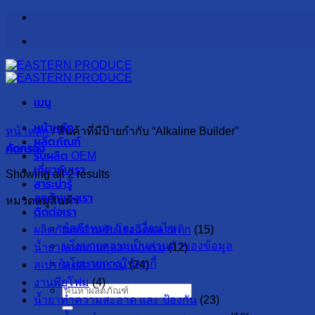
ข้าม
ไป
ยัง
เนื้อหา
เมนู
หน้าหลัก
หน้าหลัก
/
สินค้าที่มีป้ายกำกับ “Alkaline Builder”
ผลิตภัณฑ์
คัดกรอง
รับผลิต OEM
เกี่ยวกับเรา
Showing all 2 results
สาระน่ารู้
ลูกค้าของเรา
หมวดหมู่สินค้า
ติดต่อเรา
ข้อกำหนด และ เงื่อนไข
ผลิตภัณฑ์สำหรับโรงฉีดพลาสติก
(15)
นโยบายความเป็นส่วนตัวของข้อมูล
น้ำยาถอดแบบอุตสาหกรรม
(12)
นโยบายการใช้คุกกี้
สเปรย์อุตสาหกรรม
(24)
งานพียูโฟม
(4)
ค้นหา:
น้ำยาทำความสะอาด และ ป้องกัน
(23)