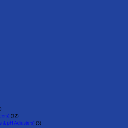
)
cers)
(12)
 & pH Adjusters)
(3)