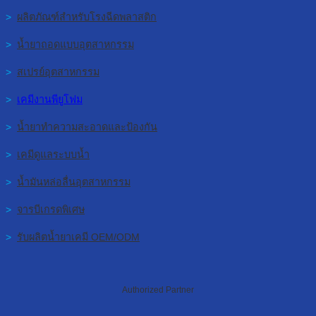
>
ผลิตภัณฑ์สำหรับโรงฉีดพลาสติก
>
น้ำยาถอดแบบอุตสาหกรรม
>
สเปรย์อุตสาหกรรม
>
เคมีงานพียูโฟม
>
น้ำยาทำความสะอาดและป้องกัน
>
เคมีดูแลระบบน้ำ
>
น้ำมันหล่อลื่นอุตสาหกรรม
>
จารบีเกรดพิเศษ
>
รับผลิตน้ำยาเคมี OEM/ODM
Authorized Partner