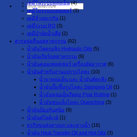
เคมีในระบบหล่อเย็น
(4)
ค้นหา:
เคมีในระบบบอยเลอร์
(3)
เคมีล้างตะกรัน
(1)
เคมีระบบ RO
(3)
เคมีบำบัดน้ำเสีย
(2)
สารหล่อลื่นอุตสาหกรรม
(92)
น้ำมันไฮดรอลิก Hydraulic Oils
(5)
น้ำมันเกียร์อุตสาหกรรม
(9)
น้ำมันคอมเพลสเซอร์ เครื่องอัดอากาศ
(6)
น้ำมันสำหรับงานแปรรูปโลหะ
(10)
น้ำยาหล่อเย็น และ น้ำมันตัดกลึง
(5)
น้ำมันปั๊มขึ้นรูปโลหะ Stamping Oil
(1)
น้ำมันหล่อเย็นรีดท่อ Pipe Rolling
(1)
น้ำมันชุบแข็งโลหะ Quenching
(3)
น้ำมันป้องกันสนิม
(9)
น้ำมันสไลด์เวย์
(1)
ธุรกิจขนส่งทางบก และทางน้ำ
(18)
น้ำมัน Heat Transfer Oil and Hot Oils
(3)