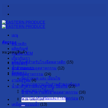
ข้าม
ไป
ยัง
เนื้อหา
เมนู
คัดกรอง
หน้าหลัก
ผลิตภัณฑ์
หมวดหมู่สินค้า
รับผลิต OEM
เกี่ยวกับเรา
ผลิตภัณฑ์สำหรับโรงฉีดพลาสติก
(15)
สาระน่ารู้
ลูกค้าของเรา
น้ำยาถอดแบบอุตสาหกรรม
(12)
ติดต่อเรา
สเปรย์อุตสาหกรรม
(24)
ข้อกำหนด และ เงื่อนไข
งานพียูโฟม
(4)
นโยบายความเป็นส่วนตัวของข้อมูล
น้ำยาทำความสะอาด และ ป้องกัน
(23)
นโยบายการใช้คุกกี้
น้ำยาทำความสะอาดอุตสาหกรรม
(16)
น้ำยาป้องกันสนิมและการกัดกร่อน
(7)
ค้นหา:
เคมีดูแลระบบน้ำ
(13)