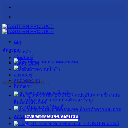
ข้าม
ไป
ยัง
เนื้อหา
เมนู
คัดกรอง
หน้าหลัก
ผลิตภัณฑ์
รับผลิต OEM
เกี่ยวกับเรา
สาระน่ารู้
ลูกค้าของเรา
คุณอาจจะชื่นชอบ…
ติดต่อเรา
ข้อกำหนด และ เงื่อนไข
สเปรย์ไล่ความชื้น หล่อ
นโยบายความเป็นส่วนตัวของข้อมูล
ลื่นเอนกประสงค์
นโยบายการใช้คุกกี้
น้ำยาทำความสะอาด
คอนแทค ล้างหน้าสัมผัสทางไฟฟ้า
ค้นหา:
สเปรย์