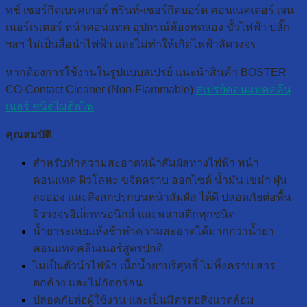
ทช์ เซอร์กิตเบรคเกอร์ พรินท์-เซอร์กิตบอร์ด คอนเนคเตอร์ เจน
เนอร์เรเตอร์ หน้าคอนแทค อุปกรณ์ห้องทดลอง ขั้วไฟฟ้า ปลั๊ก
ฯลฯ ไม่เป็นสื่อนำไฟฟ้า และไม่ทำให้เกิดไฟฟ้าลัดวงจร
หากต้องการใช้งานในรูปแบบสเปรย์ แนะนำสินค้า BOSTER
CO-Contact Cleaner (Non-Flammable)
สเปรย์คอนแทคคลีน
เนอร์ ชนิดไม่ติดไฟ
คุณสมบัติ
สำหรับทำความสะอาดหน้าสัมผัสทางไฟฟ้า หน้า
คอนแทค ผิวโลหะ ขจัดคราบ ออกไซด์ น้ำมัน เขม่า ฝุ่น
ละออง และสิ่งสกปรกบนหน้าสัมผัส ได้ดี ปลอดภัยต่อพื้น
ผิววงจรอิเล็กทรอนิกส์ และพลาสติกทุกชนิด
น้ำยาระเหยแห้งช้าทำความสะอาดได้มากกว่าน้ำยา
คอนแทคคลีนเนอร์สูตรปกติ
ไม่เป็นตัวนำไฟฟ้า เนื้อน้ำยาบริสุทธิ์ ไม่ทิ้งคราบ สาร
ตกค้าง และไม่กัดกร่อน
ปลอดภัยต่อผู้ใช้งาน และเป็นมิตรต่อสิ่งแวดล้อม