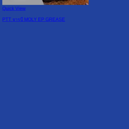
Quick View
PTT จารบี MOLY EP GREASE