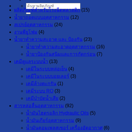
ค้นหา:
ผลิตภัณฑ์สำหรับโรงฉีดพลาสติก
(15)
น้ำยาถอดแบบอุตสาหกรรม
(12)
สเปรย์อุตสาหกรรม
(24)
งานพียูโฟม
(4)
น้ำยาทำความสะอาด และ ป้องกัน
(23)
น้ำยาทำความสะอาดอุตสาหกรรม
(16)
น้ำยาป้องกันสนิมและการกัดกร่อน
(7)
เคมีดูแลระบบน้ำ
(13)
เคมีในระบบหล่อเย็น
(4)
เคมีในระบบบอยเลอร์
(3)
เคมีล้างตะกรัน
(1)
เคมีระบบ RO
(3)
เคมีบำบัดน้ำเสีย
(2)
สารหล่อลื่นอุตสาหกรรม
(92)
น้ำมันไฮดรอลิก Hydraulic Oils
(5)
น้ำมันเกียร์อุตสาหกรรม
(9)
น้ำมันคอมเพลสเซอร์ เครื่องอัดอากาศ
(6)