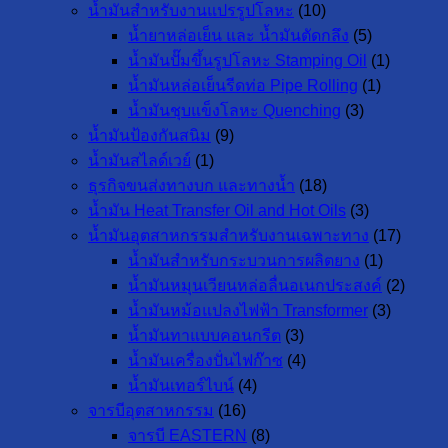
น้ำมันสำหรับงานแปรรูปโลหะ
(10)
น้ำยาหล่อเย็น และ น้ำมันตัดกลึง
(5)
น้ำมันปั๊มขึ้นรูปโลหะ Stamping Oil
(1)
น้ำมันหล่อเย็นรีดท่อ Pipe Rolling
(1)
น้ำมันชุบแข็งโลหะ Quenching
(3)
น้ำมันป้องกันสนิม
(9)
น้ำมันสไลด์เวย์
(1)
ธุรกิจขนส่งทางบก และทางน้ำ
(18)
น้ำมัน Heat Transfer Oil and Hot Oils
(3)
น้ำมันอุตสาหกรรมสำหรับงานเฉพาะทาง
(17)
น้ำมันสำหรับกระบวนการผลิตยาง
(1)
น้ำมันหมุนเวียนหล่อลื่นอเนกประสงค์
(2)
น้ำมันหม้อแปลงไฟฟ้า Transformer
(3)
น้ำมันทาแบบคอนกรีต
(3)
น้ำมันเครื่องปั่นไฟก๊าซ
(4)
น้ำมันเทอร์ไบน์
(4)
จารบีอุตสาหกรรม
(16)
จารบี EASTERN
(8)