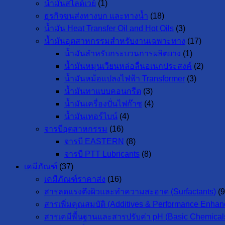
น้ำมันสไลด์เวย์
(1)
ธุรกิจขนส่งทางบก และทางน้ำ
(18)
น้ำมัน Heat Transfer Oil and Hot Oils
(3)
น้ำมันอุตสาหกรรมสำหรับงานเฉพาะทาง
(17)
น้ำมันสำหรับกระบวนการผลิตยาง
(1)
น้ำมันหมุนเวียนหล่อลื่นอเนกประสงค์
(2)
น้ำมันหม้อแปลงไฟฟ้า Transformer
(3)
น้ำมันทาแบบคอนกรีต
(3)
น้ำมันเครื่องปั่นไฟก๊าซ
(4)
น้ำมันเทอร์ไบน์
(4)
จารบีอุตสาหกรรม
(16)
จารบี EASTERN
(8)
จารบี PTT Lubricants
(8)
เคมีภัณฑ์
(37)
เคมีภัณฑ์ราคาส่ง
(16)
สารลดแรงตึงผิวและทำความสะอาด (Surfactants)
(9
สารเพิ่มคุณสมบัติ (Additives & Performance Enhan
สารเคมีพื้นฐานและสารปรับค่า pH (Basic Chemicals