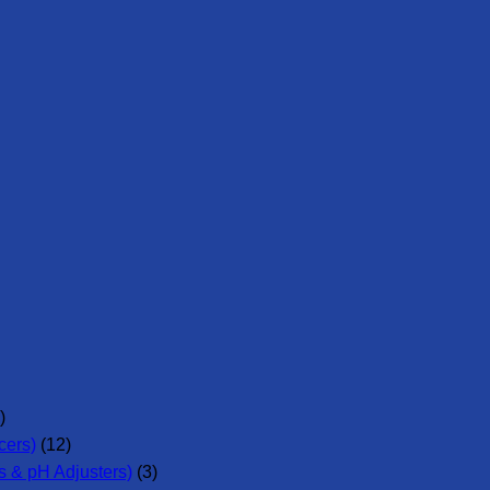
)
cers)
(12)
 & pH Adjusters)
(3)