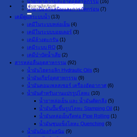
น้ำยาทำความสะอาดอุตสาหกรรม
(16)
ค้นหา:
น้ำยาป้องกันสนิมและการกัดกร่อน
(7)
เคมีดูแลระบบน้ำ
(13)
เคมีในระบบหล่อเย็น
(4)
เคมีในระบบบอยเลอร์
(3)
เคมีล้างตะกรัน
(1)
เคมีระบบ RO
(3)
เคมีบำบัดน้ำเสีย
(2)
สารหล่อลื่นอุตสาหกรรม
(92)
น้ำมันไฮดรอลิก Hydraulic Oils
(5)
น้ำมันเกียร์อุตสาหกรรม
(9)
น้ำมันคอมเพลสเซอร์ เครื่องอัดอากาศ
(6)
น้ำมันสำหรับงานแปรรูปโลหะ
(10)
น้ำยาหล่อเย็น และ น้ำมันตัดกลึง
(5)
น้ำมันปั๊มขึ้นรูปโลหะ Stamping Oil
(1)
น้ำมันหล่อเย็นรีดท่อ Pipe Rolling
(1)
น้ำมันชุบแข็งโลหะ Quenching
(3)
น้ำมันป้องกันสนิม
(9)