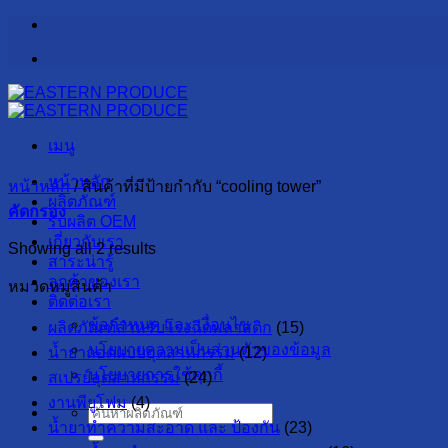
ข้าม
ไป
ยัง
เนื้อหา
เมนู
หน้าหลัก
หน้าหลัก
/
สินค้าที่มีป้ายกำกับ “cooling tower”
ผลิตภัณฑ์
คัดกรอง
รับผลิต OEM
เกี่ยวกับเรา
Showing all 2 results
สาระน่ารู้
ลูกค้าของเรา
หมวดหมู่สินค้า
ติดต่อเรา
ข้อกำหนด และ เงื่อนไข
ผลิตภัณฑ์สำหรับโรงฉีดพลาสติก
(15)
นโยบายความเป็นส่วนตัวของข้อมูล
น้ำยาถอดแบบอุตสาหกรรม
(12)
นโยบายการใช้คุกกี้
สเปรย์อุตสาหกรรม
(24)
งานพียูโฟม
(4)
ค้นหา:
น้ำยาทำความสะอาด และ ป้องกัน
(23)