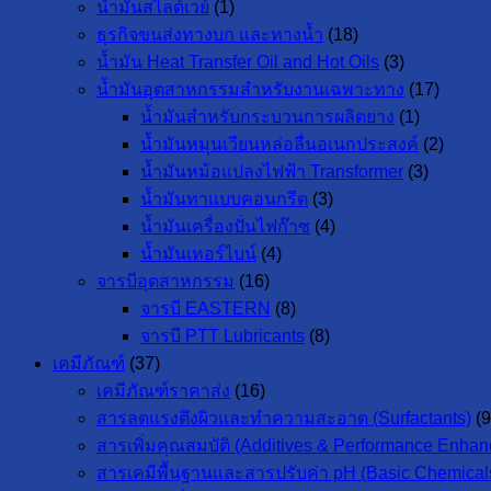
น้ำมันสไลด์เวย์
(1)
ธุรกิจขนส่งทางบก และทางน้ำ
(18)
น้ำมัน Heat Transfer Oil and Hot Oils
(3)
น้ำมันอุตสาหกรรมสำหรับงานเฉพาะทาง
(17)
น้ำมันสำหรับกระบวนการผลิตยาง
(1)
น้ำมันหมุนเวียนหล่อลื่นอเนกประสงค์
(2)
น้ำมันหม้อแปลงไฟฟ้า Transformer
(3)
น้ำมันทาแบบคอนกรีต
(3)
น้ำมันเครื่องปั่นไฟก๊าซ
(4)
น้ำมันเทอร์ไบน์
(4)
จารบีอุตสาหกรรม
(16)
จารบี EASTERN
(8)
จารบี PTT Lubricants
(8)
เคมีภัณฑ์
(37)
เคมีภัณฑ์ราคาส่ง
(16)
สารลดแรงตึงผิวและทำความสะอาด (Surfactants)
(9
สารเพิ่มคุณสมบัติ (Additives & Performance Enhan
สารเคมีพื้นฐานและสารปรับค่า pH (Basic Chemicals