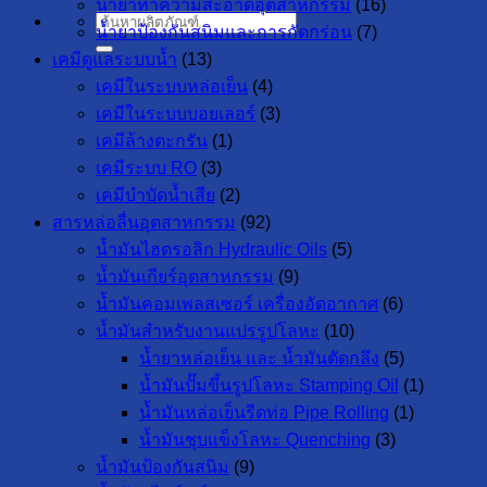
น้ำยาทำความสะอาดอุตสาหกรรม
(16)
ค้นหา:
น้ำยาป้องกันสนิมและการกัดกร่อน
(7)
เคมีดูแลระบบน้ำ
(13)
เคมีในระบบหล่อเย็น
(4)
เคมีในระบบบอยเลอร์
(3)
เคมีล้างตะกรัน
(1)
เคมีระบบ RO
(3)
เคมีบำบัดน้ำเสีย
(2)
สารหล่อลื่นอุตสาหกรรม
(92)
น้ำมันไฮดรอลิก Hydraulic Oils
(5)
น้ำมันเกียร์อุตสาหกรรม
(9)
น้ำมันคอมเพลสเซอร์ เครื่องอัดอากาศ
(6)
น้ำมันสำหรับงานแปรรูปโลหะ
(10)
น้ำยาหล่อเย็น และ น้ำมันตัดกลึง
(5)
น้ำมันปั๊มขึ้นรูปโลหะ Stamping Oil
(1)
น้ำมันหล่อเย็นรีดท่อ Pipe Rolling
(1)
น้ำมันชุบแข็งโลหะ Quenching
(3)
น้ำมันป้องกันสนิม
(9)