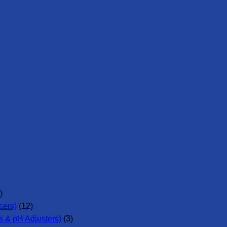
)
cers)
(12)
 & pH Adjusters)
(3)